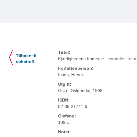
Tittel:
Tilbake til
Kjærlighedens Komedie : komedie i tre a
søketreff
Forfatter/person:
Ibsen, Henrik
Utgitt:
Oslo : Gyldendal, 1993
ISBN:
82-05-21741-6
Omfang:
109 s.
Noter: