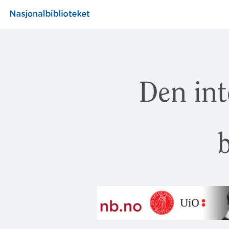
Den int
b