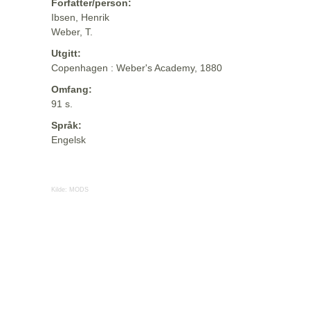
Forfatter/person:
Ibsen, Henrik
Weber, T.
Utgitt:
Copenhagen : Weber's Academy, 1880
Omfang:
91 s.
Språk:
Engelsk
Kilde:
MODS