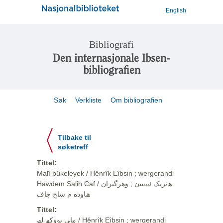
English
Bibliografi
Den internasjonale Ibsen-
bibliografien
Søk
Verkliste
Om bibliografien
Tilbake til
søketreff
Tittel:
Malî bûkeleyek / Hênrîk Eîbsin ; wergerandi
Hawdem Salih Caf / ھﻧرﯾﮏ ﺋﯾﺑﺳن ; وهرگيران
ھﺎوده م ﺳﺎﺢ ﺟﺎف
Tittel:
ﻣﺎﯽ ﺑووﮐﮫ ﻟﮫ / Hênrîk Eîbsin ; wergerandi