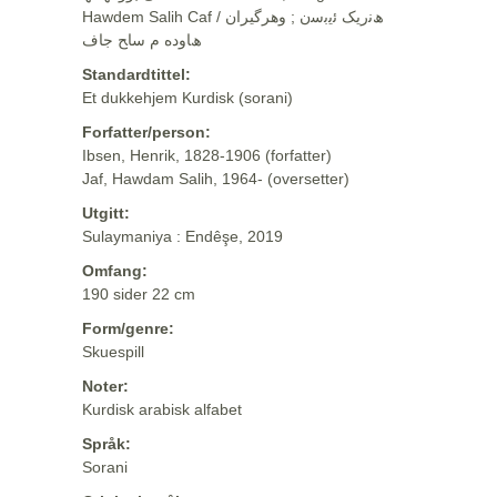
Hawdem Salih Caf / ھﻧرﯾﮏ ﺋﯾﺑﺳن ; وهرگيران
ھﺎوده م ﺳﺎﺢ ﺟﺎف
Standardtittel:
Et dukkehjem Kurdisk (sorani)
Forfatter/person:
Ibsen, Henrik, 1828-1906 (forfatter)
Jaf, Hawdam Salih, 1964- (oversetter)
Utgitt:
Sulaymaniya : Endêşe, 2019
Omfang:
190 sider 22 cm
Form/genre:
Skuespill
Noter:
Kurdisk arabisk alfabet
Språk:
Sorani