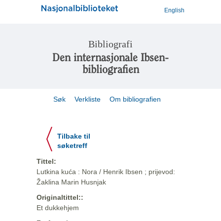
English
Bibliografi
Den internasjonale Ibsen-
bibliografien
Søk
Verkliste
Om bibliografien
Tilbake til
søketreff
Tittel:
Lutkina kuća : Nora / Henrik Ibsen ; prijevod:
Žaklina Marin Husnjak
Originaltittel::
Et dukkehjem