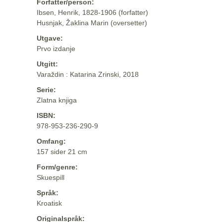
Forfatter/person:
Ibsen, Henrik, 1828-1906 (forfatter)
Husnjak, Žaklina Marin (oversetter)
Utgave:
Prvo izdanje
Utgitt:
Varaždin : Katarina Zrinski, 2018
Serie:
Zlatna knjiga
ISBN:
978-953-236-290-9
Omfang:
157 sider 21 cm
Form/genre:
Skuespill
Språk:
Kroatisk
Originalspråk: