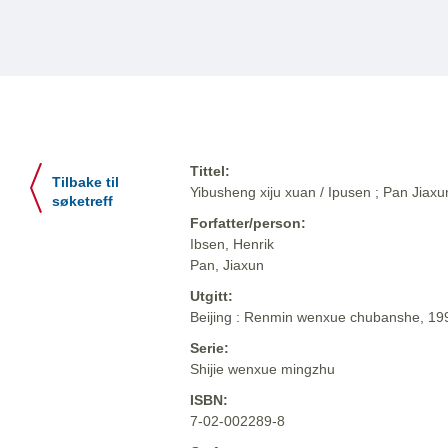
Tittel:
Tilbake til
Yibusheng xiju xuan / Ipusen ; Pan Jiaxun 
søketreff
Forfatter/person:
Ibsen, Henrik
Pan, Jiaxun
Utgitt:
Beijing : Renmin wenxue chubanshe, 19
Serie:
Shijie wenxue mingzhu
ISBN:
7-02-002289-8