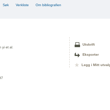
Søk
Verkliste
Om bibliografien
Utskrift
yi et al.
Eksporter
Legg i Mitt utval
97