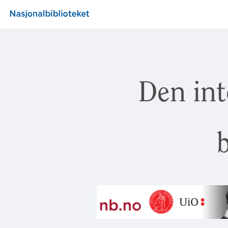
Den int
b