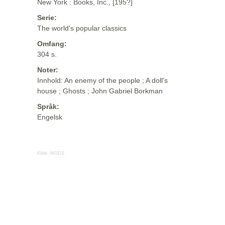
New York : Books, Inc., [195?]
Serie:
The world's popular classics
Omfang:
304 s.
Noter:
Innhold: An enemy of the people ; A doll's
house ; Ghosts ; John Gabriel Borkman
Språk:
Engelsk
Kilde:
MODS