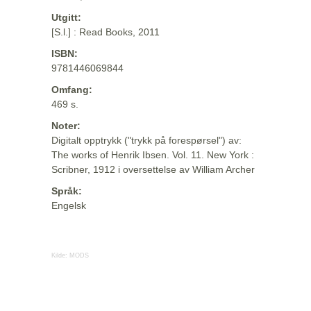
Utgitt:
[S.l.] : Read Books, 2011
ISBN:
9781446069844
Omfang:
469 s.
Noter:
Digitalt opptrykk ("trykk på forespørsel") av:
The works of Henrik Ibsen. Vol. 11. New York :
Scribner, 1912 i oversettelse av William Archer
Språk:
Engelsk
Kilde:
MODS