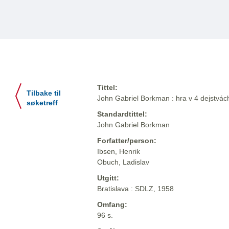
Tittel:
Tilbake til
John Gabriel Borkman : hra v 4 dejstvách 
søketreff
Standardtittel:
John Gabriel Borkman
Forfatter/person:
Ibsen, Henrik
Obuch, Ladislav
Utgitt:
Bratislava : SDLZ, 1958
Omfang:
96 s.