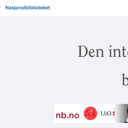
Den int
b