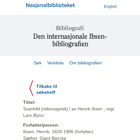
English
Bibliografi
Den internasjonale Ibsen-
bibliografien
Søk
Verkliste
Om bibliografien
Tilbake til
søketreff
Tittel:
Svanhild [videoopptak] / av Henrik Ibsen ; regi:
Lars Øyno
Forfatter/person:
Ibsen, Henrik, 1828-1906 (forfatter)
Sæther, Gjøril Bjercke