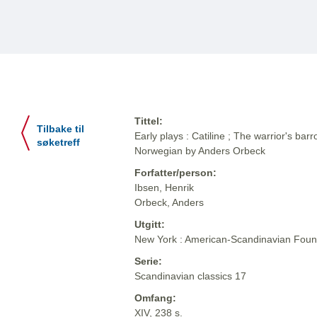
Tittel:
Tilbake til
Early plays : Catiline ; The warrior's barr
søketreff
Norwegian by Anders Orbeck
Forfatter/person:
Ibsen, Henrik
Orbeck, Anders
Utgitt:
New York : American-Scandinavian Foun
Serie:
Scandinavian classics 17
Omfang:
XIV, 238 s.