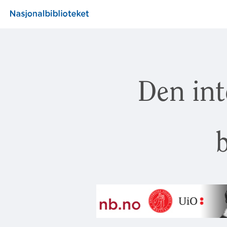
Den int
b