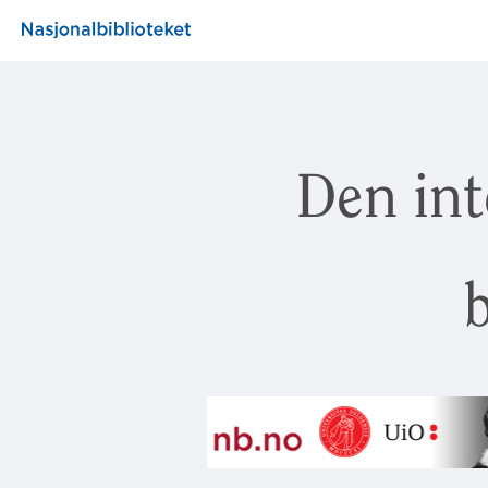
Den int
b