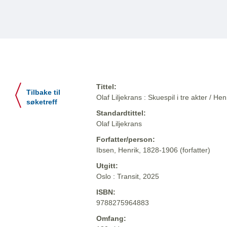
Tittel:
Tilbake til
Olaf Liljekrans : Skuespil i tre akter / He
søketreff
Standardtittel:
Olaf Liljekrans
Forfatter/person:
Ibsen, Henrik, 1828-1906 (forfatter)
Utgitt:
Oslo : Transit, 2025
ISBN:
9788275964883
Omfang: