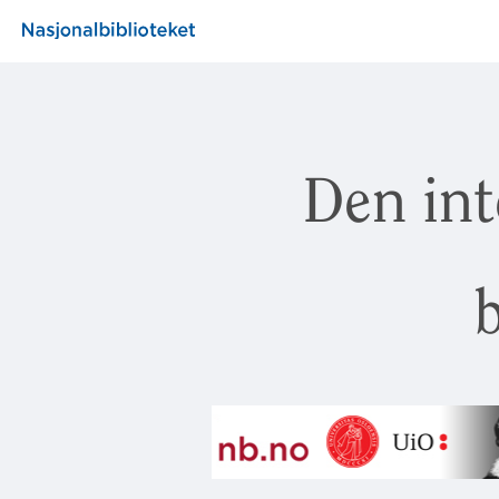
Den int
b