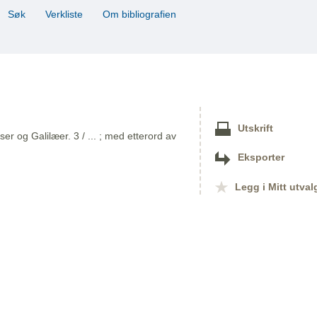
Søk
Verkliste
Om bibliografien
Utskrift
r og Galilæer. 3 / ... ; med etterord av
Eksporter
Legg i Mitt utval