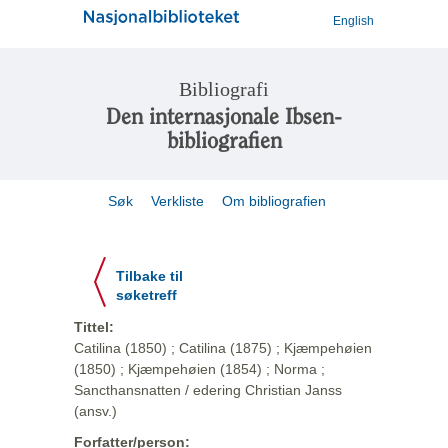
English
Bibliografi
Den internasjonale Ibsen-
bibliografien
Søk
Verkliste
Om bibliografien
Tilbake til
søketreff
Tittel:
Catilina (1850) ; Catilina (1875) ; Kjæmpehøien
(1850) ; Kjæmpehøien (1854) ; Norma ;
Sancthansnatten / edering Christian Janss
(ansv.)
Forfatter/person: