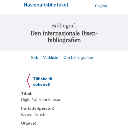
English
Bibliografi
Den internasjonale Ibsen-
bibliografien
Søk
Verkliste
Om bibliografien
Tilbake til
søketreff
Tittel:
Digte / af Henrik Ibsen
Forfatter/person:
Ibsen, Henrik
Utgave: