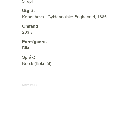
5. opl.
Utgitt:
København : Gyldendalske Boghandel, 1886
Omfang:
203 s.
Form/genre:
Dikt
Språk:
Norsk (Bokmål)
Kilde:
MODS