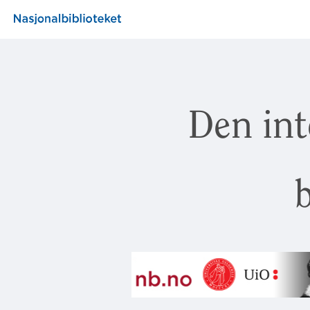
Den int
b