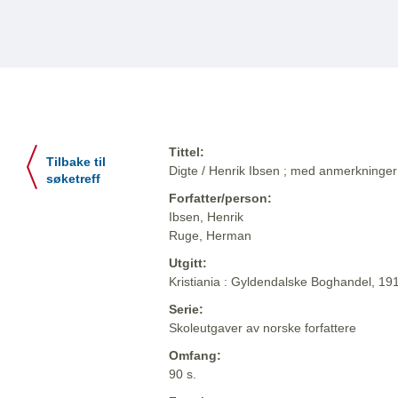
Tittel:
Tilbake til
Digte / Henrik Ibsen ; med anmerkning
søketreff
Forfatter/person:
Ibsen, Henrik
Ruge, Herman
Utgitt:
Kristiania : Gyldendalske Boghandel, 19
Serie:
Skoleutgaver av norske forfattere
Omfang:
90 s.