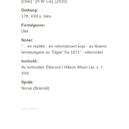
[Oslo] : [H.W. Lie], [2010]
Omfang:
178, XXII s. faks.
Form/genre:
Dikt
Noter:
"... en replikk - en rekonstruert kopi - av Ibsens
førsteutgave av "Digte" fra 1871" - etterordet
Innhold:
Av innholdet: Etterord / Håkon Wium Lie, s. I-
XXII
Språk:
Norsk (Bokmål)
Kilde:
MODS