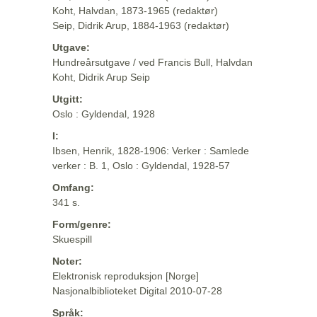
Koht, Halvdan, 1873-1965 (redaktør)
Seip, Didrik Arup, 1884-1963 (redaktør)
Utgave:
Hundreårsutgave / ved Francis Bull, Halvdan
Koht, Didrik Arup Seip
Utgitt:
Oslo : Gyldendal, 1928
I:
Ibsen, Henrik, 1828-1906: Verker : Samlede
verker : B. 1, Oslo : Gyldendal, 1928-57
Omfang:
341 s.
Form/genre:
Skuespill
Noter:
Elektronisk reproduksjon [Norge]
Nasjonalbiblioteket Digital 2010-07-28
Språk: