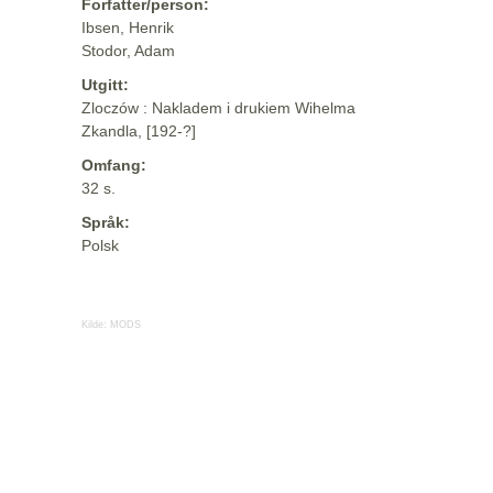
Forfatter/person:
Ibsen, Henrik
Stodor, Adam
Utgitt:
Zloczów : Nakladem i drukiem Wihelma
Zkandla, [192-?]
Omfang:
32 s.
Språk:
Polsk
Kilde:
MODS