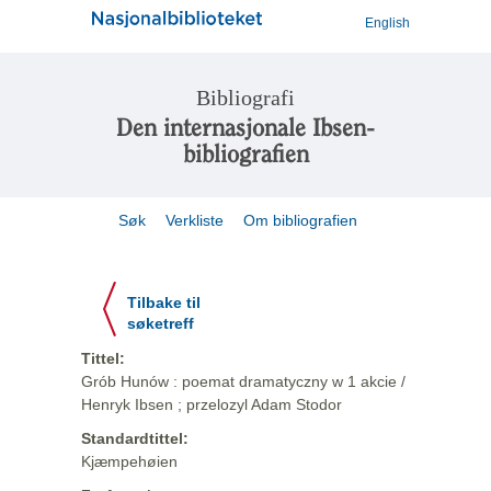
English
Bibliografi
Den internasjonale Ibsen-
bibliografien
Søk
Verkliste
Om bibliografien
Tilbake til
søketreff
Tittel:
Grób Hunów : poemat dramatyczny w 1 akcie /
Henryk Ibsen ; przelozyl Adam Stodor
Standardtittel:
Kjæmpehøien