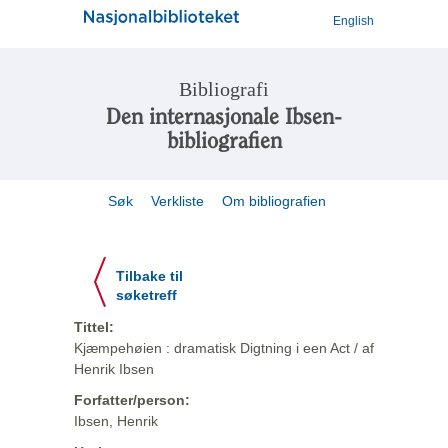
English
Bibliografi
Den internasjonale Ibsen-
bibliografien
Søk
Verkliste
Om bibliografien
Tilbake til
søketreff
Tittel:
Kjæmpehøien : dramatisk Digtning i een Act / af
Henrik Ibsen
Forfatter/person:
Ibsen, Henrik