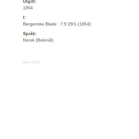
Utgitt:
1854
I:
Bergenske Blade : 7:9 29/1-(1854)
Språk:
Norsk (Bokmål)
Kilde:
MODS