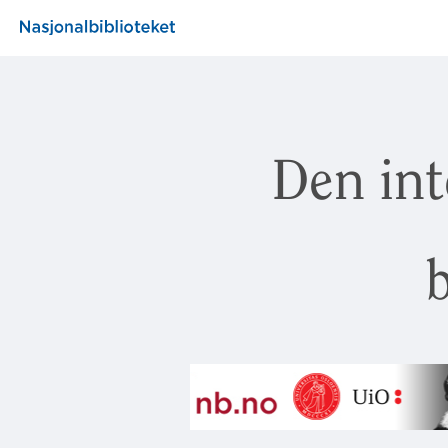
Den int
b