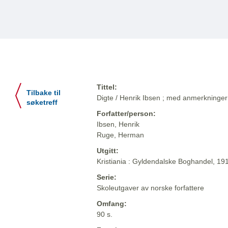
Tittel:
Tilbake til
Digte / Henrik Ibsen ; med anmerkning
søketreff
Forfatter/person:
Ibsen, Henrik
Ruge, Herman
Utgitt:
Kristiania : Gyldendalske Boghandel, 19
Serie:
Skoleutgaver av norske forfattere
Omfang:
90 s.