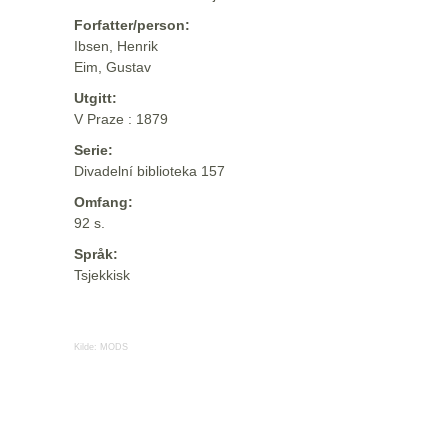
Forfatter/person:
Ibsen, Henrik
Eim, Gustav
Utgitt:
V Praze : 1879
Serie:
Divadelní biblioteka 157
Omfang:
92 s.
Språk:
Tsjekkisk
Kilde:
MODS