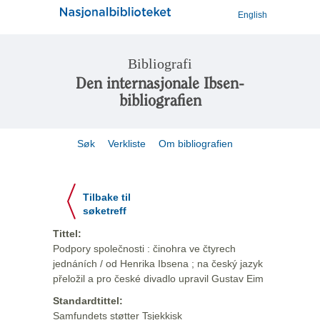
English
Bibliografi
Den internasjonale Ibsen-
bibliografien
Søk
Verkliste
Om bibliografien
Tilbake til
søketreff
Tittel:
Podpory společnosti : činohra ve čtyrech
jednáních / od Henrika Ibsena ; na český jazyk
přeložil a pro české divadlo upravil Gustav Eim
Standardtittel:
Samfundets støtter Tsjekkisk