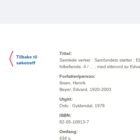
Tittel:
Tilbake til
Samlede verker : Samfundets støtter ; 
søketreff
folkefiende. 4 / ... ; med etterord av Edv
Forfatter/person:
Ibsen, Henrik
Beyer, Edvard, 1920-2003
Utgitt:
Oslo : Gyldendal, 1978
ISBN:
82-05-10813-7
Omfang:
434 s.