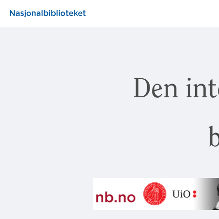
Den int
b