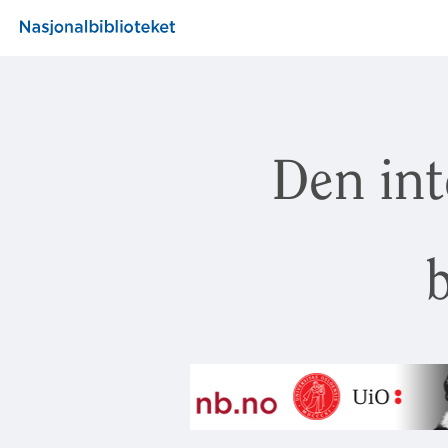
Den int
b