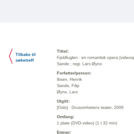
Tittel:
Tilbake til
Fjeldfuglen : en romantisk opera [videoop
søketreff
Sande ; regi: Lars Øyno
Forfatter/person:
Ibsen, Henrik
Sande, Filip
Øyno, Lars
Utgitt:
[Oslo] : Grusomhetens teater, 2009
Omfang:
1 plate (DVD-video) (1 t 32 min)
Emner: