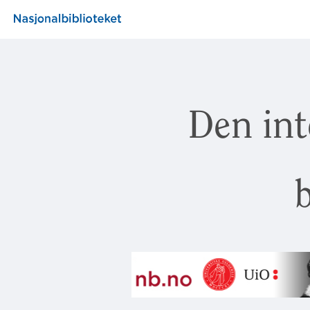
Den int
b