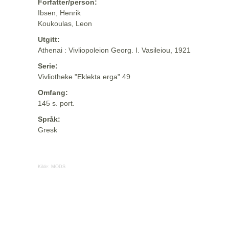
Forfatter/person:
Ibsen, Henrik
Koukoulas, Leon
Utgitt:
Athenai : Vivliopoleion Georg. I. Vasileiou, 1921
Serie:
Vivliotheke "Eklekta erga" 49
Omfang:
145 s. port.
Språk:
Gresk
Kilde:
MODS