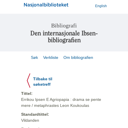
English
Bibliografi
Den internasjonale Ibsen-
bibliografien
Søk
Verkliste
Om bibliografien
Tilbake til
søketreff
Tittel:
Errikou Ipsen E Agriopapia : drama se pente
mere / metaphrastes Leon Koukoulas
Standardtittel:
Vildanden