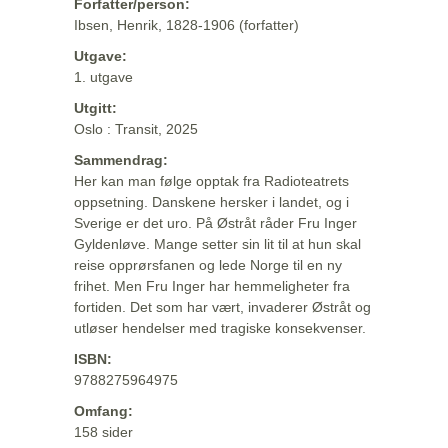
Forfatter/person:
Ibsen, Henrik, 1828-1906 (forfatter)
Utgave:
1. utgave
Utgitt:
Oslo : Transit, 2025
Sammendrag:
Her kan man følge opptak fra Radioteatrets
oppsetning. Danskene hersker i landet, og i
Sverige er det uro. På Østråt råder Fru Inger
Gyldenløve. Mange setter sin lit til at hun skal
reise opprørsfanen og lede Norge til en ny
frihet. Men Fru Inger har hemmeligheter fra
fortiden. Det som har vært, invaderer Østråt og
utløser hendelser med tragiske konsekvenser.
ISBN:
9788275964975
Omfang:
158 sider