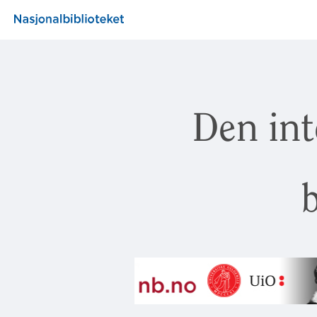
Den int
b