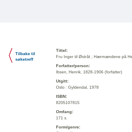
Tittel:
Tilbake til
Fru Inger til Østråt ; Hærmændene på He
søketreff
Forfatter/person:
Ibsen, Henrik, 1828-1906 (forfatter)
Utgitt:
Oslo : Gyldendal, 1978
ISBN:
8205107815
Omfang:
171 s.
Form/genre: