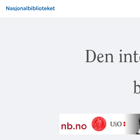
Den int
b