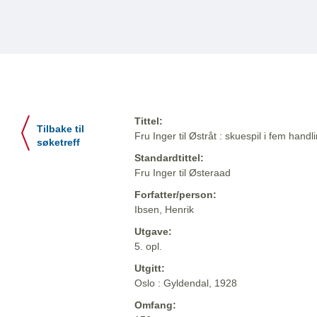
Tittel:
Tilbake til
Fru Inger til Østråt : skuespil i fem handl
søketreff
Standardtittel:
Fru Inger til Østeraad
Forfatter/person:
Ibsen, Henrik
Utgave:
5. opl.
Utgitt:
Oslo : Gyldendal, 1928
Omfang: