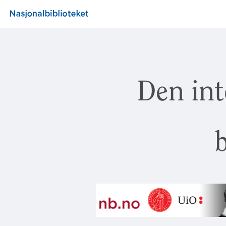
Den int
b