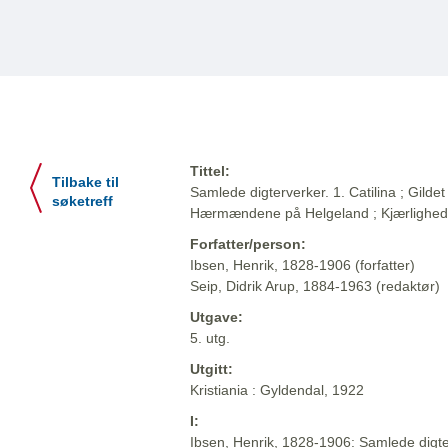
Tittel:
Tilbake til
Samlede digterverker. 1. Catilina ; Gildet 
søketreff
Hærmændene på Helgeland ; Kjærlighe
Forfatter/person:
Ibsen, Henrik, 1828-1906 (forfatter)
Seip, Didrik Arup, 1884-1963 (redaktør)
Utgave:
5. utg.
Utgitt:
Kristiania : Gyldendal, 1922
I:
Ibsen, Henrik, 1828-1906: Samlede digter