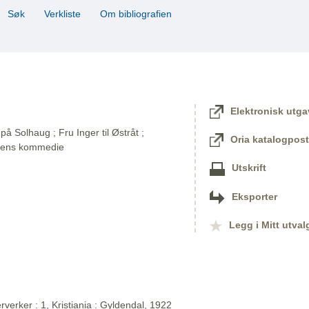
Søk
Verkliste
Om bibliografien
Elektronisk utga
på Solhaug ; Fru Inger til Østråt ;
Oria katalogpost
dens kommedie
Utskrift
Eksporter
Legg i Mitt utval
verker : 1, Kristiania : Gyldendal, 1922