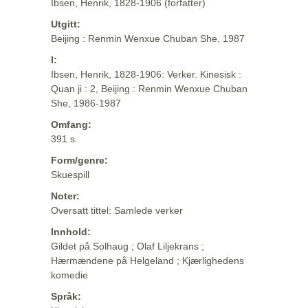
Ibsen, Henrik, 1828-1906 (forfatter)
Utgitt:
Beijing : Renmin Wenxue Chuban She, 1987
I:
Ibsen, Henrik, 1828-1906: Verker. Kinesisk :
Quan ji : 2, Beijing : Renmin Wenxue Chuban
She, 1986-1987
Omfang:
391 s.
Form/genre:
Skuespill
Noter:
Oversatt tittel: Samlede verker
Innhold:
Gildet på Solhaug ; Olaf Liljekrans ;
Hærmændene på Helgeland ; Kjærlighedens
komedie
Språk: