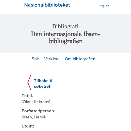
English
Bibliografi
Den internasjonale Ibsen-
bibliografien
Søk
Verkliste
Om bibliografien
Tilbake til
søketreff
Tittel:
[Olaf Liljekrans]
Forfatter/person:
Ibsen, Henrik
Utgitt: