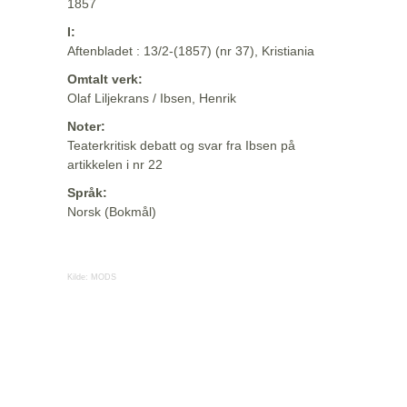
1857
I:
Aftenbladet : 13/2-(1857) (nr 37), Kristiania
Omtalt verk:
Olaf Liljekrans / Ibsen, Henrik
Noter:
Teaterkritisk debatt og svar fra Ibsen på
artikkelen i nr 22
Språk:
Norsk (Bokmål)
Kilde:
MODS