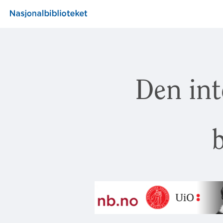
Den int
b