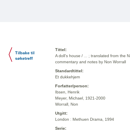
Tittel:
Tilbake til
A doll's house / ... ; translated from th
søketreff
commentary and notes by Non Worrall
Standardtittel:
Et dukkehjem
Forfatter/person:
Ibsen, Henrik
Meyer, Michael, 1921-2000
Worrall, Non
Utgitt:
London : Methuen Drama, 1994
Serie: