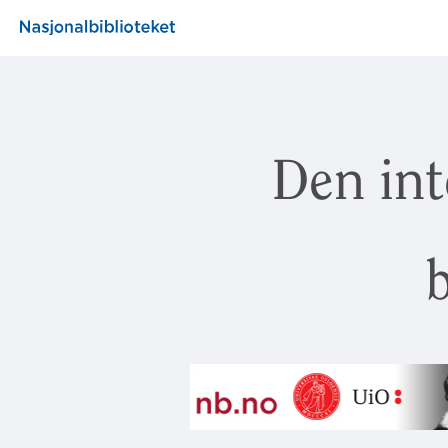
Den int
b