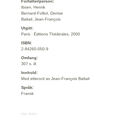
Forfatter/person:
Ibsen, Henrik
Bernard-Folliot, Denise
Battail, Jean-François
Utgitt:
Paris : Éditions Théâtrales, 2000
ISBN:
2-84260-050-9
Omfang:
307 s. ill.
Innhold:
Med etterord av Jean-François Battail
Språk:
Fransk
Kilde:
MODS