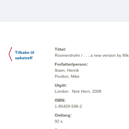
Tittel:
Tilbake til
Rosmersholm / ... ; a new version by Mi
søketreff
Forfatter/person:
Ibsen, Henrik
Poulton, Mike
Utgitt:
London : Nick Hern, 2008
ISBN:
1-85459-596-2
Omfang:
92 s.