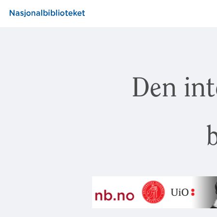
Den int
b