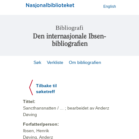
English
Bibliografi
Den internasjonale Ibsen-
bibliografien
Søk
Verkliste
Om bibliografien
Tilbake til
søketreff
Tittel:
Sancthansnatten / ... ; bearbeidet av Anderz
Døving
Forfatter/person:
Ibsen, Henrik
Døving, Anderz