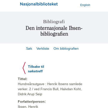
English
Bibliografi
Den internasjonale Ibsen-
bibliografien
Søk
Verkliste
Om bibliografien
Tilbake til
søketreff
Tittel:
Hundreårsutgave : Henrik Ibsens samlede
verker. 2 / ved Francis Bull, Halvdan Koht,
Didrik Arup Seip
Forfatter/person:
Ibsen, Henrik