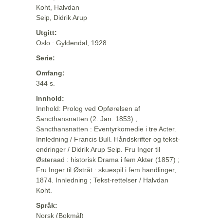
Koht, Halvdan
Seip, Didrik Arup
Utgitt:
Oslo : Gyldendal, 1928
Serie:
Omfang:
344 s.
Innhold:
Innhold: Prolog ved Opførelsen af
Sancthansnatten (2. Jan. 1853) ;
Sancthansnatten : Eventyrkomedie i tre Acter.
Innledning / Francis Bull. Håndskrifter og tekst-
endringer / Didrik Arup Seip. Fru Inger til
Østeraad : historisk Drama i fem Akter (1857) ;
Fru Inger til Østråt : skuespil i fem handlinger,
1874. Innledning ; Tekst-rettelser / Halvdan
Koht.
Språk:
Norsk (Bokmål)