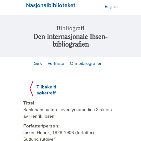
English
Bibliografi
Den internasjonale Ibsen-
bibliografien
Søk
Verkliste
Om bibliografien
Tilbake til
søketreff
Tittel:
Sankthansnatten : eventyrkomedie i 3 akter /
av Henrik Ibsen
Forfatter/person:
Ibsen, Henrik, 1828-1906 (forfatter)
Suttung (utgiver)