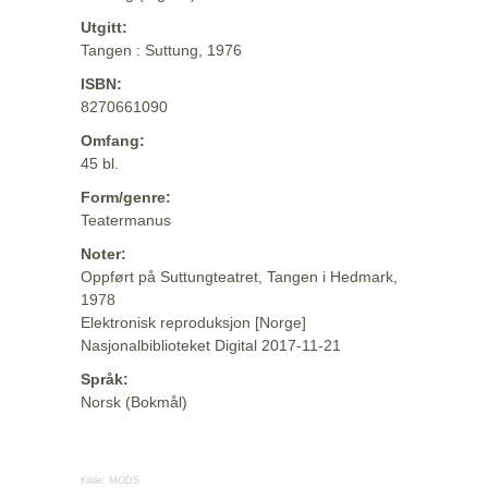
Utgitt:
Tangen : Suttung, 1976
ISBN:
8270661090
Omfang:
45 bl.
Form/genre:
Teatermanus
Noter:
Oppført på Suttungteatret, Tangen i Hedmark,
1978
Elektronisk reproduksjon [Norge]
Nasjonalbiblioteket Digital 2017-11-21
Språk:
Norsk (Bokmål)
Kilde:
MODS