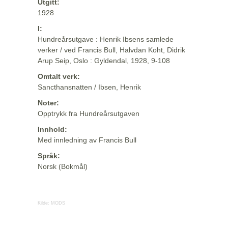
Utgitt:
1928
I:
Hundreårsutgave : Henrik Ibsens samlede
verker / ved Francis Bull, Halvdan Koht, Didrik
Arup Seip, Oslo : Gyldendal, 1928, 9-108
Omtalt verk:
Sancthansnatten / Ibsen, Henrik
Noter:
Opptrykk fra Hundreårsutgaven
Innhold:
Med innledning av Francis Bull
Språk:
Norsk (Bokmål)
Kilde:
MODS