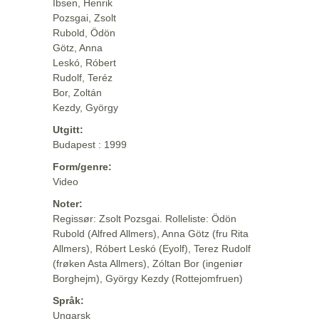
Ibsen, Henrik
Pozsgai, Zsolt
Rubold, Ödön
Götz, Anna
Leskó, Róbert
Rudolf, Teréz
Bor, Zoltán
Kezdy, György
Utgitt:
Budapest : 1999
Form/genre:
Video
Noter:
Regissør: Zsolt Pozsgai. Rolleliste: Ödön
Rubold (Alfred Allmers), Anna Götz (fru Rita
Allmers), Róbert Leskó (Eyolf), Terez Rudolf
(frøken Asta Allmers), Zóltan Bor (ingeniør
Borghejm), György Kezdy (Rottejomfruen)
Språk:
Ungarsk