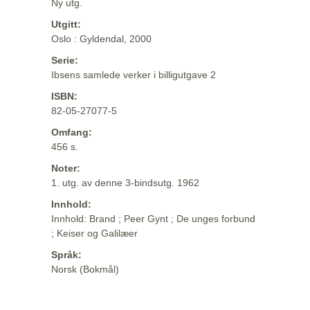
Ny utg.
Utgitt:
Oslo : Gyldendal, 2000
Serie:
Ibsens samlede verker i billigutgave 2
ISBN:
82-05-27077-5
Omfang:
456 s.
Noter:
1. utg. av denne 3-bindsutg. 1962
Innhold:
Innhold: Brand ; Peer Gynt ; De unges forbund
; Keiser og Galilæer
Språk:
Norsk (Bokmål)