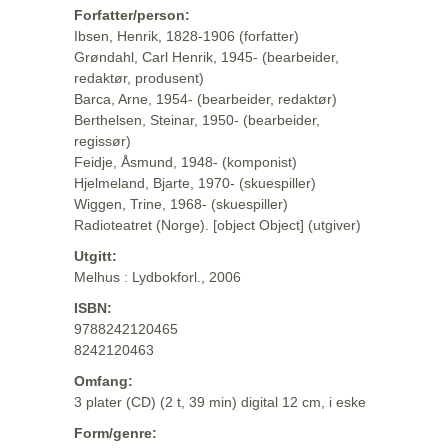
Forfatter/person:
Ibsen, Henrik, 1828-1906 (forfatter)
Grøndahl, Carl Henrik, 1945- (bearbeider,
redaktør, produsent)
Barca, Arne, 1954- (bearbeider, redaktør)
Berthelsen, Steinar, 1950- (bearbeider,
regissør)
Feidje, Åsmund, 1948- (komponist)
Hjelmeland, Bjarte, 1970- (skuespiller)
Wiggen, Trine, 1968- (skuespiller)
Radioteatret (Norge). [object Object] (utgiver)
Utgitt:
Melhus : Lydbokforl., 2006
ISBN:
9788242120465
8242120463
Omfang:
3 plater (CD) (2 t, 39 min) digital 12 cm, i eske
Form/genre: