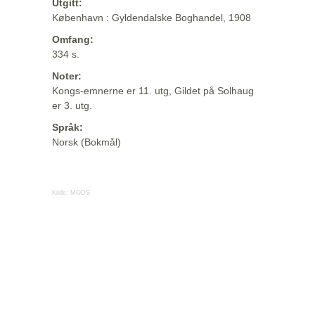
Utgitt:
København : Gyldendalske Boghandel, 1908
Omfang:
334 s.
Noter:
Kongs-emnerne er 11. utg, Gildet på Solhaug
er 3. utg.
Språk:
Norsk (Bokmål)
Kilde:
MODS