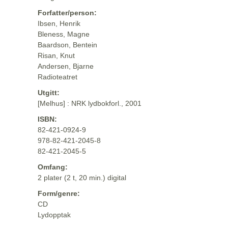
Forfatter/person:
Ibsen, Henrik
Bleness, Magne
Baardson, Bentein
Risan, Knut
Andersen, Bjarne
Radioteatret
Utgitt:
[Melhus] : NRK lydbokforl., 2001
ISBN:
82-421-0924-9
978-82-421-2045-8
82-421-2045-5
Omfang:
2 plater (2 t, 20 min.) digital
Form/genre:
CD
Lydopptak