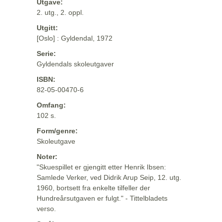
Utgave:
2. utg., 2. oppl.
Utgitt:
[Oslo] : Gyldendal, 1972
Serie:
Gyldendals skoleutgaver
ISBN:
82-05-00470-6
Omfang:
102 s.
Form/genre:
Skoleutgave
Noter:
"Skuespillet er gjengitt etter Henrik Ibsen:
Samlede Verker, ved Didrik Arup Seip, 12. utg.
1960, bortsett fra enkelte tilfeller der
Hundreårsutgaven er fulgt." - Tittelbladets
verso.