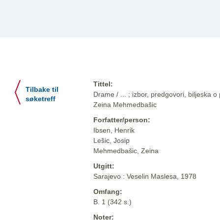
Tittel:
Tilbake til
Drame / ... ; izbor, predgovori, biljeska o
søketreff
Zeina Mehmedbašic
Forfatter/person:
Ibsen, Henrik
Lešic, Josip
Mehmedbašic, Zeina
Utgitt:
Sarajevo : Veselin Maslesa, 1978
Omfang:
B. 1 (342 s.)
Noter: