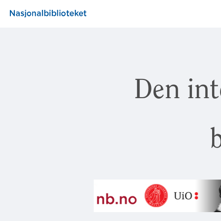
Den int
b