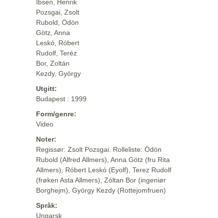
Ibsen, Henrik
Pozsgai, Zsolt
Rubold, Ödön
Götz, Anna
Leskó, Róbert
Rudolf, Teréz
Bor, Zoltán
Kezdy, György
Utgitt:
Budapest : 1999
Form/genre:
Video
Noter:
Regissør: Zsolt Pozsgai. Rolleliste: Ödön
Rubold (Alfred Allmers), Anna Götz (fru Rita
Allmers), Róbert Leskó (Eyolf), Terez Rudolf
(frøken Asta Allmers), Zóltan Bor (ingeniør
Borghejm), György Kezdy (Rottejomfruen)
Språk:
Ungarsk