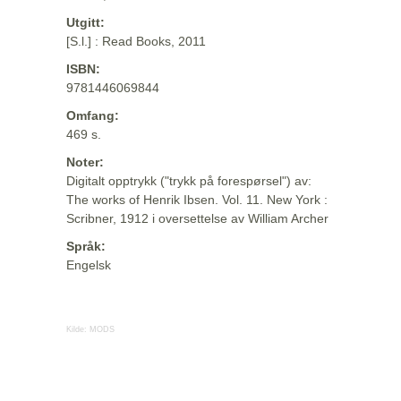
Utgitt:
[S.l.] : Read Books, 2011
ISBN:
9781446069844
Omfang:
469 s.
Noter:
Digitalt opptrykk ("trykk på forespørsel") av:
The works of Henrik Ibsen. Vol. 11. New York :
Scribner, 1912 i oversettelse av William Archer
Språk:
Engelsk
Kilde:
MODS