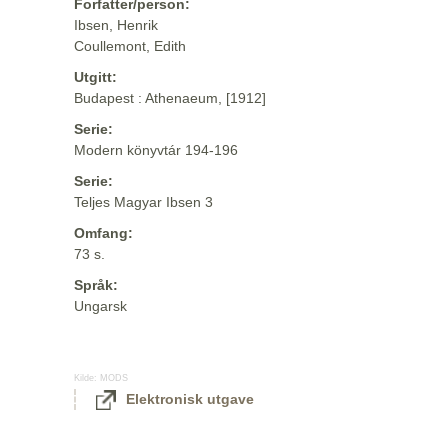
Forfatter/person:
Ibsen, Henrik
Coullemont, Edith
Utgitt:
Budapest : Athenaeum, [1912]
Serie:
Modern könyvtár 194-196
Serie:
Teljes Magyar Ibsen 3
Omfang:
73 s.
Språk:
Ungarsk
Kilde:
MODS
Elektronisk utgave