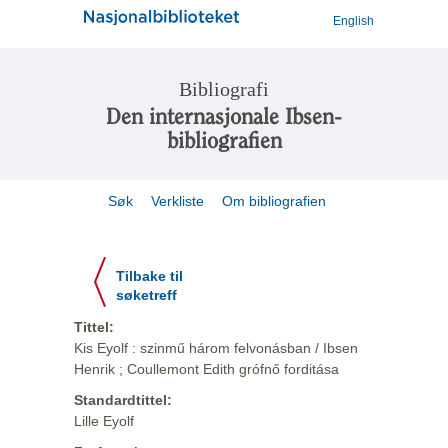
English
Bibliografi
Den internasjonale Ibsen-
bibliografien
Søk
Verkliste
Om bibliografien
Tilbake til
søketreff
Tittel:
Kis Eyolf : szinmű három felvonásban / Ibsen
Henrik ; Coullemont Edith grófnő forditása
Standardtittel:
Lille Eyolf