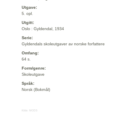
Utgave:
5. opl.
Utgitt:
Oslo : Gyldendal, 1934
Serie:
Gyldendals skoleutgaver av norske forfattere
Omfang:
64 s.
Form/genre:
Skoleutgave
Språk:
Norsk (Bokmål)
Kilde:
MODS